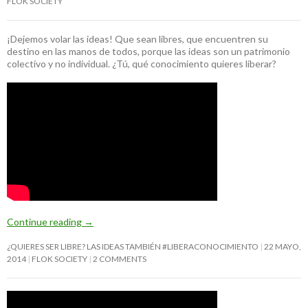
FLOK SOCIETY
¡Dejemos volar las ideas! Que sean libres, que encuentren su
destino en las manos de todos, porque las ideas son un patrimonio
colectivo y no individual. ¿Tú, qué conocimiento quieres liberar?
Continue reading
→
¿QUIERES SER LIBRE? LAS IDEAS TAMBIÉN #LIBERACONOCIMIENTO
22 MAYO,
2014
FLOK SOCIETY
2 COMMENTS