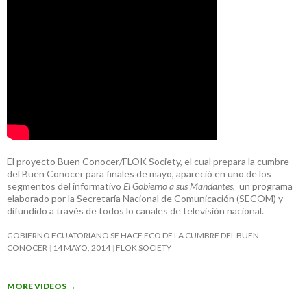
El proyecto Buen Conocer/FLOK Society, el cual prepara la cumbre
del Buen Conocer para finales de mayo, apareció en uno de los
segmentos del informativo
El Gobierno a sus Mandantes
, un programa
elaborado por la Secretaría Nacional de Comunicación (SECOM) y
difundido a través de todos lo canales de televisión nacional.
GOBIERNO ECUATORIANO SE HACE ECO DE LA CUMBRE DEL BUEN
CONOCER
14 MAYO, 2014
FLOK SOCIETY
MORE VIDEOS
→