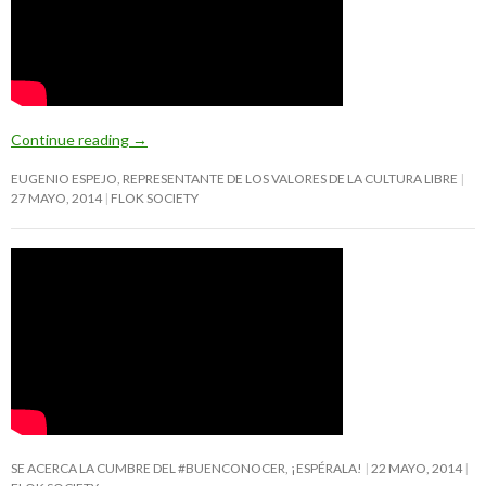
Continue reading
→
EUGENIO ESPEJO, REPRESENTANTE DE LOS VALORES DE LA CULTURA LIBRE
27 MAYO, 2014
FLOK SOCIETY
SE ACERCA LA CUMBRE DEL #BUENCONOCER, ¡ESPÉRALA!
22 MAYO, 2014