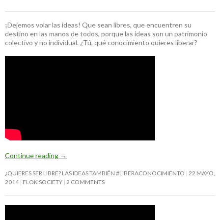
¡Dejemos volar las ideas! Que sean libres, que encuentren su
destino en las manos de todos, porque las ideas son un patrimonio
colectivo y no individual. ¿Tú, qué conocimiento quieres liberar?
Continue reading
→
¿QUIERES SER LIBRE? LAS IDEAS TAMBIÉN #LIBERACONOCIMIENTO
22 MAYO,
2014
FLOK SOCIETY
2 COMMENTS