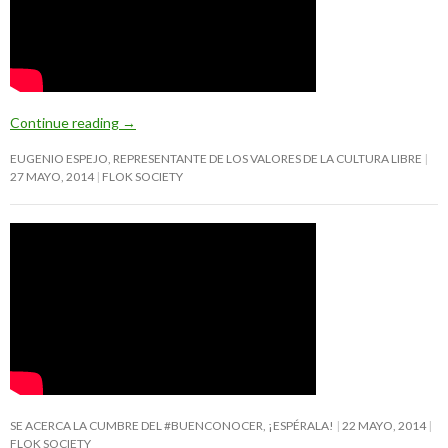
Continue reading
→
EUGENIO ESPEJO, REPRESENTANTE DE LOS VALORES DE LA CULTURA LIBRE
27 MAYO, 2014
FLOK SOCIETY
SE ACERCA LA CUMBRE DEL #BUENCONOCER, ¡ESPÉRALA!
22 MAYO, 2014
FLOK SOCIETY