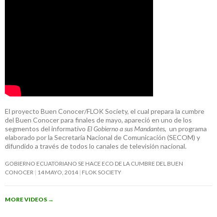
El proyecto Buen Conocer/FLOK Society, el cual prepara la cumbre
del Buen Conocer para finales de mayo, apareció en uno de los
segmentos del informativo
El Gobierno a sus Mandantes
, un programa
elaborado por la Secretaría Nacional de Comunicación (SECOM) y
difundido a través de todos lo canales de televisión nacional.
GOBIERNO ECUATORIANO SE HACE ECO DE LA CUMBRE DEL BUEN
CONOCER
14 MAYO, 2014
FLOK SOCIETY
MORE VIDEOS
→