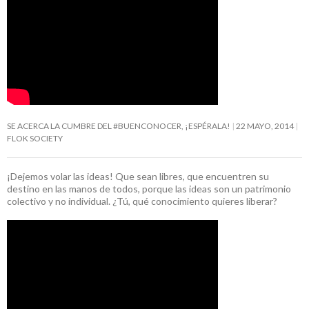
SE ACERCA LA CUMBRE DEL #BUENCONOCER, ¡ESPÉRALA!
22 MAYO, 2014
FLOK SOCIETY
¡Dejemos volar las ideas! Que sean libres, que encuentren su
destino en las manos de todos, porque las ideas son un patrimonio
colectivo y no individual. ¿Tú, qué conocimiento quieres liberar?