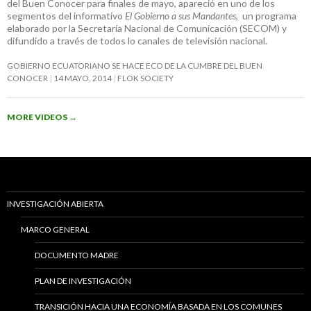
del Buen Conocer para finales de mayo, apareció en uno de los
segmentos del informativo
El Gobierno a sus Mandantes
, un programa
elaborado por la Secretaría Nacional de Comunicación (SECOM) y
difundido a través de todos lo canales de televisión nacional.
GOBIERNO ECUATORIANO SE HACE ECO DE LA CUMBRE DEL BUEN
CONOCER
14 MAYO, 2014
FLOK SOCIETY
MORE VIDEOS
→
INVESTIGACIÓN ABIERTA
MARCO GENERAL
DOCUMENTO MADRE
PLAN DE INVESTIGACIÓN
TRANSICIÓN HACIA UNA ECONOMÍA BASADA EN LOS COMUNES