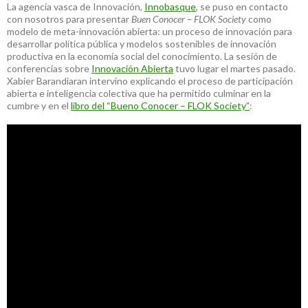
La agencia vasca de Innovación,
Innobasque
, se puso en contacto
con nosotros para presentar
Buen Conocer – FLOK Society
como
modelo de meta-innovación abierta: un proceso de innovación para
desarrollar política pública y modelos sostenibles de innovación
productiva en la economía social del conocimiento. La sesión de
conferencias sobre
Innovación Abierta
tuvo lugar el martes pasado.
Xabier Barandiaran intervino explicando el proceso de participación
abierta e inteligencia colectiva que ha permitido culminar en la
cumbre y en el
libro del “Bueno Conocer – FLOK Society”
: