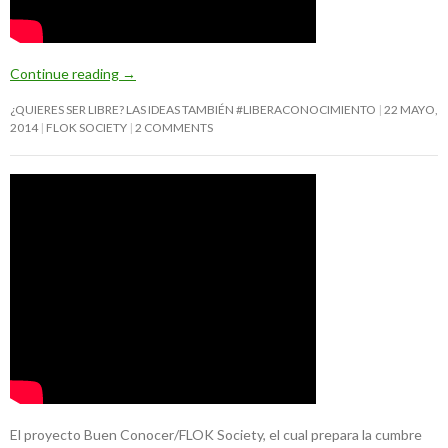
Continue reading
→
¿QUIERES SER LIBRE? LAS IDEAS TAMBIÉN #LIBERACONOCIMIENTO
22 MAYO,
2014
FLOK SOCIETY
2 COMMENTS
El proyecto Buen Conocer/FLOK Society, el cual prepara la cumbre