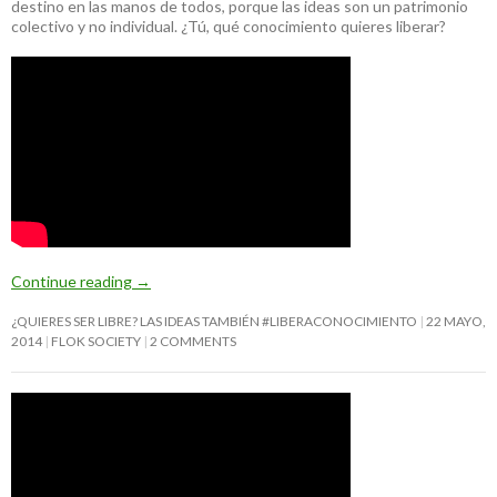
destino en las manos de todos, porque las ideas son un patrimonio
colectivo y no individual. ¿Tú, qué conocimiento quieres liberar?
Continue reading
→
¿QUIERES SER LIBRE? LAS IDEAS TAMBIÉN #LIBERACONOCIMIENTO
22 MAYO,
2014
FLOK SOCIETY
2 COMMENTS