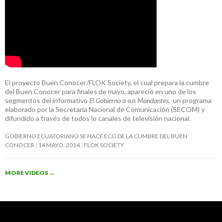
El proyecto Buen Conocer/FLOK Society, el cual prepara la cumbre
del Buen Conocer para finales de mayo, apareció en uno de los
segmentos del informativo
El Gobierno a sus Mandantes
, un programa
elaborado por la Secretaría Nacional de Comunicación (SECOM) y
difundido a través de todos lo canales de televisión nacional.
GOBIERNO ECUATORIANO SE HACE ECO DE LA CUMBRE DEL BUEN
CONOCER
14 MAYO, 2014
FLOK SOCIETY
MORE VIDEOS
→