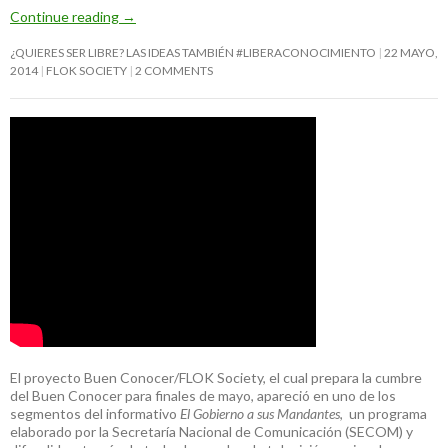
Continue reading
→
¿QUIERES SER LIBRE? LAS IDEAS TAMBIÉN #LIBERACONOCIMIENTO
22 MAYO,
2014
FLOK SOCIETY
2 COMMENTS
El proyecto Buen Conocer/FLOK Society, el cual prepara la cumbre
del Buen Conocer para finales de mayo, apareció en uno de los
segmentos del informativo
El Gobierno a sus Mandantes
, un programa
elaborado por la Secretaría Nacional de Comunicación (SECOM) y