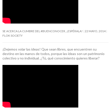
SE ACERCA LA CUMBRE DEL #BUENCONOCER, ¡ESPÉRALA!
22 MAYO, 2014
FLOK SOCIETY
¡Dejemos volar las ideas! Que sean libres, que encuentren su
destino en las manos de todos, porque las ideas son un patrimonio
colectivo y no individual. ¿Tú, qué conocimiento quieres liberar?