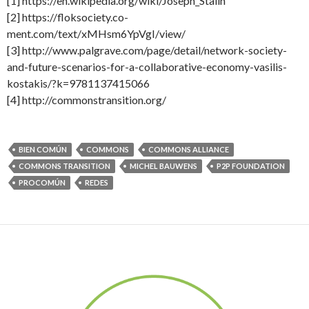
[1] https://en.wikipedia.org/wiki/Joseph_Stalin
[2] https://floksociety.co-
ment.com/text/xMHsm6YpVgI/view/
[3] http://www.palgrave.com/page/detail/network-society-
and-future-scenarios-for-a-collaborative-economy-vasilis-
kostakis/?k=9781137415066
[4] http://commonstransition.org/
BIEN COMÚN
COMMONS
COMMONS ALLIANCE
COMMONS TRANSITION
MICHEL BAUWENS
P2P FOUNDATION
PROCOMÚN
REDES