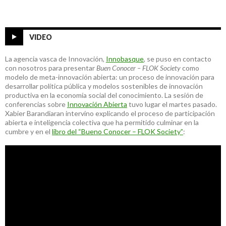
VIDEO
La agencia vasca de Innovación,
Innobasque
, se puso en contacto
con nosotros para presentar
Buen Conocer – FLOK Society
como
modelo de meta-innovación abierta: un proceso de innovación para
desarrollar política pública y modelos sostenibles de innovación
productiva en la economía social del conocimiento. La sesión de
conferencias sobre
Innovación Abierta
tuvo lugar el martes pasado.
Xabier Barandiaran intervino explicando el proceso de participación
abierta e inteligencia colectiva que ha permitido culminar en la
cumbre y en el
libro del “Bueno Conocer – FLOK Society”
: