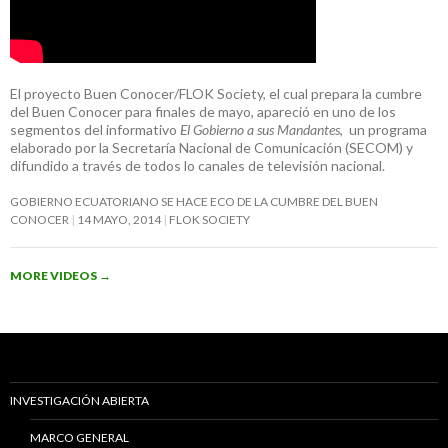
El proyecto Buen Conocer/FLOK Society, el cual prepara la cumbre
del Buen Conocer para finales de mayo, apareció en uno de los
segmentos del informativo
El Gobierno a sus Mandantes
, un programa
elaborado por la Secretaría Nacional de Comunicación (SECOM) y
difundido a través de todos lo canales de televisión nacional.
GOBIERNO ECUATORIANO SE HACE ECO DE LA CUMBRE DEL BUEN
CONOCER
14 MAYO, 2014
FLOK SOCIETY
MORE VIDEOS
→
INVESTIGACIÓN ABIERTA
MARCO GENERAL