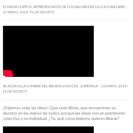
EUGENIO ESPEJO, REPRESENTANTE DE LOS VALORES DE LA CULTURA LIBRE
27 MAYO, 2014
FLOK SOCIETY
SE ACERCA LA CUMBRE DEL #BUENCONOCER, ¡ESPÉRALA!
22 MAYO, 2014
FLOK SOCIETY
¡Dejemos volar las ideas! Que sean libres, que encuentren su
destino en las manos de todos, porque las ideas son un patrimonio
colectivo y no individual. ¿Tú, qué conocimiento quieres liberar?