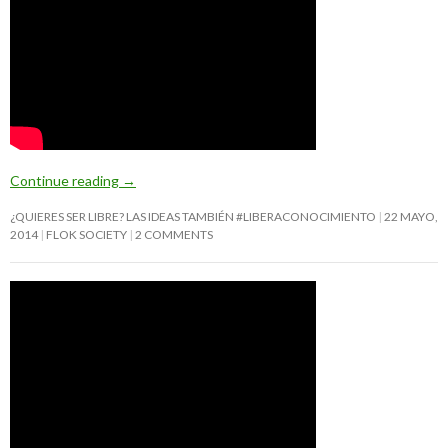
Continue reading
→
¿QUIERES SER LIBRE? LAS IDEAS TAMBIÉN #LIBERACONOCIMIENTO
22 MAYO,
2014
FLOK SOCIETY
2 COMMENTS