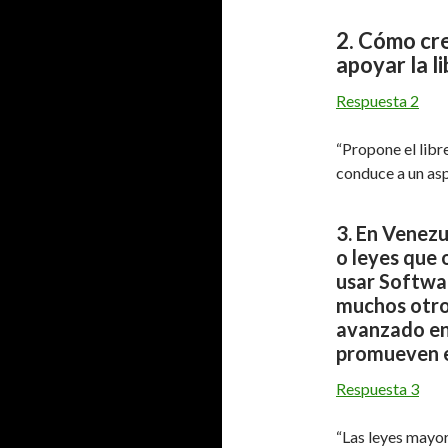
2. Cómo cr
apoyar la l
Respuesta 2
“Propone el libre
conduce a un asp
3. En Venezu
o leyes que 
usar Softwar
muchos otro
avanzado en 
promueven e
Respuesta 3
“Las leyes mayo