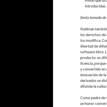
modo que la 
introducidas.
(texto tomado de 
Stallman tambié
los derechos de 
los modifica. Con
libertad de difu
software libre. L
producto: es dif
licencia, porque
y convertido en 
innovación de la 
derivados se dis
difunda la cultur
Como padre de va
un honor conver