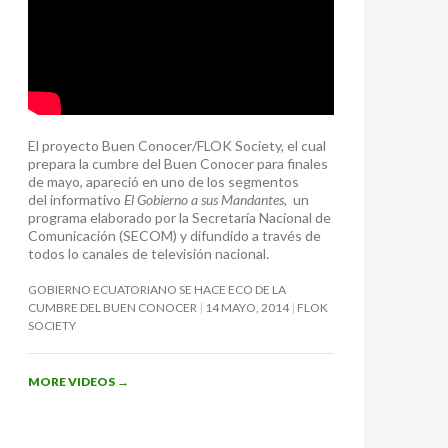
El proyecto Buen Conocer/FLOK Society, el cual
prepara la cumbre del Buen Conocer para finales
de mayo, apareció en uno de los segmentos
del informativo
El Gobierno a sus Mandantes
, un
programa elaborado por la Secretaría Nacional de
Comunicación (SECOM) y difundido a través de
todos lo canales de televisión nacional.
GOBIERNO ECUATORIANO SE HACE ECO DE LA
CUMBRE DEL BUEN CONOCER
14 MAYO, 2014
FLOK
SOCIETY
MORE VIDEOS
→