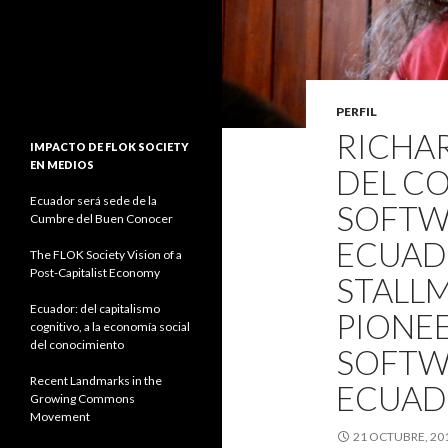
PERFIL
RICHA
IMPACTO DE FLOK SOCIETY
EN MEDIOS
DEL CO
Ecuador será sede de la
SOFTWA
Cumbre del Buen Conocer
ECUA
The FLOK Society Vision of a
Post-Capitalist Economy
STALL
Ecuador: del capitalismo
PIONEE
cognitivo, a la economía social
del conocimiento
SOFTWA
Recent Landmarks in the
ECUA
Growing Commons
Movement
21 OCTUBRE, 20