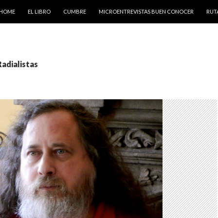
SKIP TO CONTENT
HOME
EL LIBRO
CUMBRE
MICROENTREVISTAS BUEN CONOCER
RUT
Radialistas