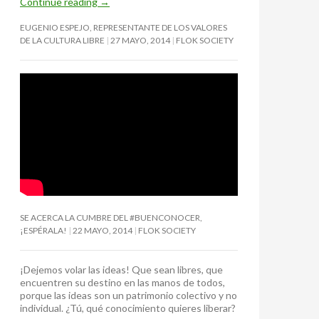
Continue reading
→
EUGENIO ESPEJO, REPRESENTANTE DE LOS VALORES
DE LA CULTURA LIBRE
27 MAYO, 2014
FLOK SOCIETY
SE ACERCA LA CUMBRE DEL #BUENCONOCER,
¡ESPÉRALA!
22 MAYO, 2014
FLOK SOCIETY
¡Dejemos volar las ideas! Que sean libres, que
encuentren su destino en las manos de todos,
porque las ideas son un patrimonio colectivo y no
individual. ¿Tú, qué conocimiento quieres liberar?