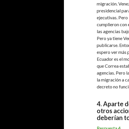
migración. Venez
presidencial par
ejecutivas. Pero
cumplieron con e
las agencias baj
Pero ya tiene Ve
publicarse. Ento
espero ver más p
Ecuador es el m
que Correa estab
agencias. Pero l
la migración a c
decreto no funci
4. Aparte d
otros accio
deberían t
Respuesta 4