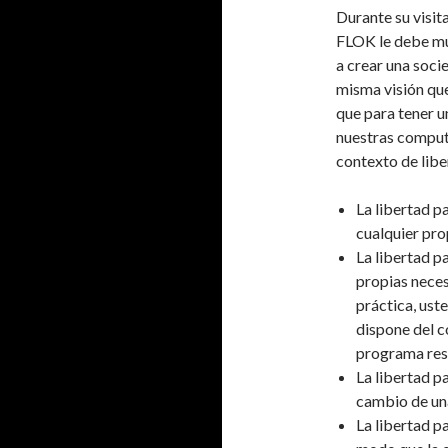
Durante su visit
FLOK le debe muc
a crear una soci
misma visión que
que para tener u
nuestras comput
contexto de liber
La libertad p
cualquier pro
La libertad p
propias neces
práctica, ust
dispone del c
programa resu
La libertad p
cambio de un
La libertad p