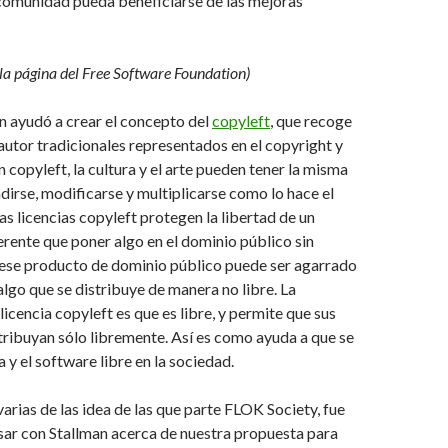
comunidad pueda beneficiarse de las mejoras
la página del Free Software Foundation)
n ayudó a crear el concepto del
copyleft
, que recoge
autor tradicionales representados en el copyright y
 copyleft, la cultura y el arte pueden tener la misma
ndirse, modificarse y multiplicarse como lo hace el
as licencias copyleft protegen la libertad de un
erente que poner algo en el dominio público sin
 ese producto de dominio público puede ser agarrado
algo que se distribuye de manera no libre. La
licencia copyleft es que es libre, y permite que sus
tribuyan sólo libremente. Así es como ayuda a que se
a y el software libre en la sociedad.
rias de las idea de las que parte FLOK Society, fue
sar con Stallman acerca de nuestra propuesta para