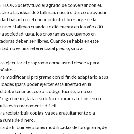
a, FLOK Society tuvo el agrado de conversar con él.
ho a las ideas de Stallman: nuestro deseo de ayudar
edad basada en el conocimiento libre surge de la
 tuvo Stallman cuando se dió cuenta en los años 80
na sociedad justa, los programas que usamos en
adoras deben ser libres. Cuando se habla en este
tad, no es una referencia al precio, sino a:
ara ejecutar el programa como usted desee y para
pósito.
ara modificar el programa con el fin de adaptarlo a sus
idades (para poder ejercer esta libertad en la
ed debe tener acceso al código fuente; si no se
ódigo fuente, la tarea de incorporar cambios en un
lta extremadamente difícil).
ara redistribuir copias, ya sea gratuitamente o a
a suma de dinero.
ara distribuir versiones modificadas del programa, de