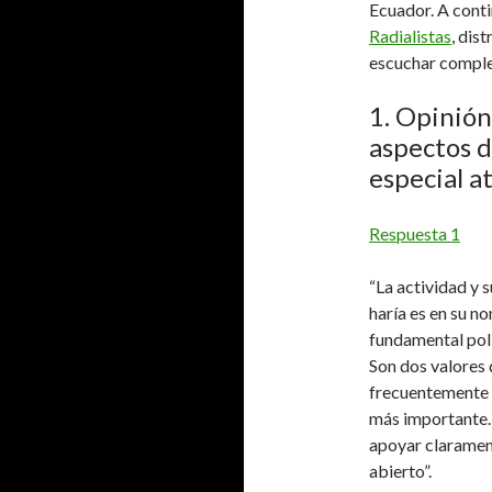
Ecuador. A conti
Radialistas
, dis
escuchar compl
1. Opinión
aspectos d
especial a
Respuesta 1
“La actividad y
haría es en su n
fundamental polí
Son dos valores d
frecuentemente h
más importante. 
apoyar clarament
abierto”.