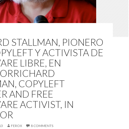
RD STALLMAN, PIONERO
PYLEFT Y ACTIVISTA DE
RE LIBRE, EN
DOR
RICHARD
MAN, COPYLEFT
R AND FREE
RE ACTIVIST, IN
DOR
13
FEROX
8 COMMENTS