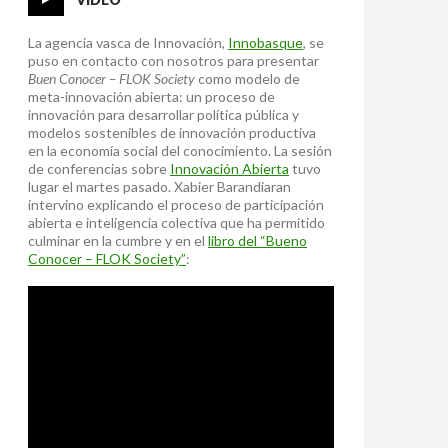
La agencia vasca de Innovación,
Innobasque
, se
puso en contacto con nosotros para presentar
Buen Conocer – FLOK Society
como modelo de
meta-innovación abierta: un proceso de
innovación para desarrollar política pública y
modelos sostenibles de innovación productiva
en la economía social del conocimiento. La sesión
de conferencias sobre
Innovación Abierta
tuvo
lugar el martes pasado. Xabier Barandiaran
intervino explicando el proceso de participación
abierta e inteligencia colectiva que ha permitido
culminar en la cumbre y en el
libro del “Bueno
Conocer – FLOK Society”
: