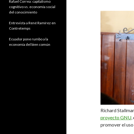
Rafael Correa: capitalismo
cognitivo vs. economía social
del conocimiento
Entrevista a René Ramírez en
Contretemps
Ecuador pone rumbo a la
economía del bien común
Richard Stallman
proyecto GNU
,
promover el uso 