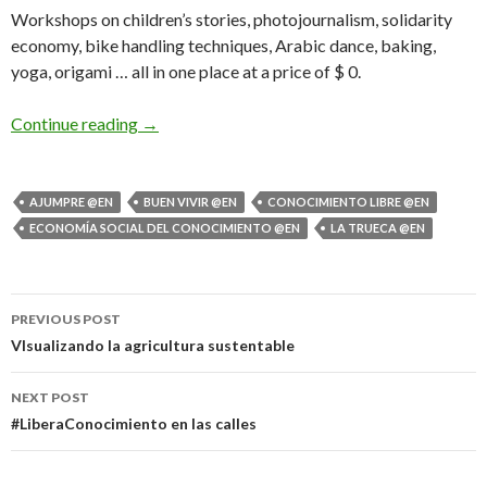
Workshops on children’s stories, photojournalism, solidarity
economy, bike handling techniques, Arabic dance, baking,
yoga, origami … all in one place at a price of $ 0.
Continue reading
→
AJUMPRE @EN
BUEN VIVIR @EN
CONOCIMIENTO LIBRE @EN
ECONOMÍA SOCIAL DEL CONOCIMIENTO @EN
LA TRUECA @EN
PREVIOUS POST
Post navigation
VIsualizando la agricultura sustentable
NEXT POST
#LiberaConocimiento en las calles