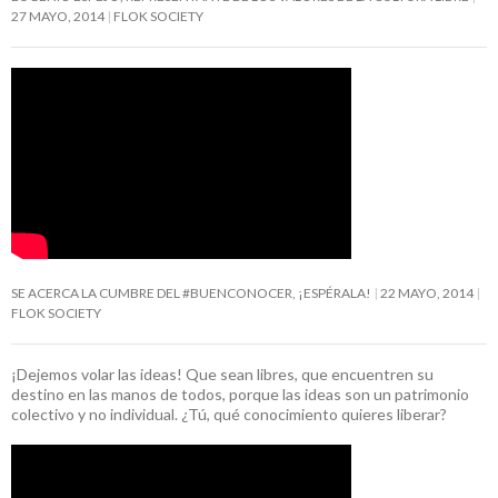
27 MAYO, 2014
FLOK SOCIETY
SE ACERCA LA CUMBRE DEL #BUENCONOCER, ¡ESPÉRALA!
22 MAYO, 2014
FLOK SOCIETY
¡Dejemos volar las ideas! Que sean libres, que encuentren su
destino en las manos de todos, porque las ideas son un patrimonio
colectivo y no individual. ¿Tú, qué conocimiento quieres liberar?