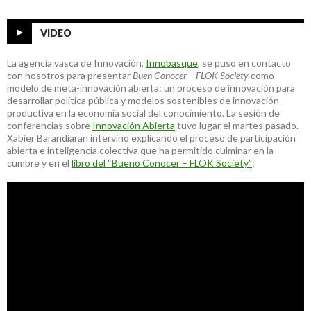
VIDEO
La agencia vasca de Innovación,
Innobasque
, se puso en contacto
con nosotros para presentar
Buen Conocer – FLOK Society
como
modelo de meta-innovación abierta: un proceso de innovación para
desarrollar política pública y modelos sostenibles de innovación
productiva en la economía social del conocimiento. La sesión de
conferencias sobre
Innovación Abierta
tuvo lugar el martes pasado.
Xabier Barandiaran intervino explicando el proceso de participación
abierta e inteligencia colectiva que ha permitido culminar en la
cumbre y en el
libro del “Bueno Conocer – FLOK Society”
: