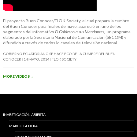
El proyecto Buen Conocer/FLOK Society, el cual prepara la cumbre
del Buen Conocer para finales de mayo, apareció en uno de los
segmentos del informativo
El Gobierno a sus Mandantes
, un programa
elaborado por la Secretaría Nacional de Comunicación (SECOM) y
difundido a través de todos lo canales de televisión nacional.
GOBIERNO ECUATORIANO SE HACE ECO DE LA CUMBRE DEL BUEN
CONOCER
14 MAYO, 2014
FLOK SOCIETY
MORE VIDEOS
→
INVESTIGACIÓN ABIERTA
MARCO GENERAL