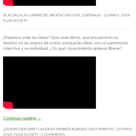
SE ACERCA LA CUMBRE DEL #BUENCONOCER, ¡ESPÉRALA!
22 MAYO, 2014
FLOK SOCIETY
¡Dejemos volar las ideas! Que sean libres, que encuentren su
destino en las manos de todos, porque las ideas son un patrimonio
colectivo y no individual. ¿Tú, qué conocimiento quieres liberar?
Continue reading
→
¿QUIERES SER LIBRE? LAS IDEAS TAMBIÉN #LIBERACONOCIMIENTO
22 MAYO,
2014
FLOK SOCIETY
2 COMMENTS