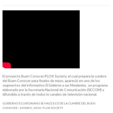
El proyecto Buen Conocer/FLOK Society, el cual prepara la cumbre
del Buen Conocer para finales de mayo, apareció en uno de los
segmentos del informativo
El Gobierno a sus Mandantes
, un programa
elaborado por la Secretaría Nacional de Comunicación (SECOM) y
difundido a través de todos lo canales de televisión nacional.
GOBIERNO ECUATORIANO SE HACE ECO DE LA CUMBRE DEL BUEN
CONOCER
14 MAYO, 2014
FLOK SOCIETY