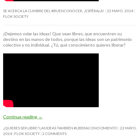
SE ACERCA LA CUMBRE DEL #BUENCONOCER, ¡ESPÉRALA!
22 MAYO, 2014
FLOK SOCIETY
¡Dejemos volar las ideas! Que sean libres, que encuentren su
destino en las manos de todos, porque las ideas son un patrimonio
colectivo y no individual. ¿Tú, qué conocimiento quieres liberar?
Continue reading
→
¿QUIERES SER LIBRE? LAS IDEAS TAMBIÉN #LIBERACONOCIMIENTO
22 MAYO,
2014
FLOK SOCIETY
2 COMMENTS