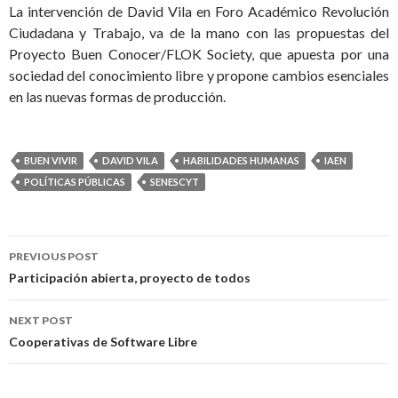
La intervención de David Vila en Foro Académico Revolución
Ciudadana y Trabajo, va de la mano con las propuestas del
Proyecto Buen Conocer/FLOK Society, que apuesta por una
sociedad del conocimiento libre y propone cambios esenciales
en las nuevas formas de producción.
BUEN VIVIR
DAVID VILA
HABILIDADES HUMANAS
IAEN
POLÍTICAS PÚBLICAS
SENESCYT
PREVIOUS POST
Post navigation
Participación abierta, proyecto de todos
NEXT POST
Cooperativas de Software Libre